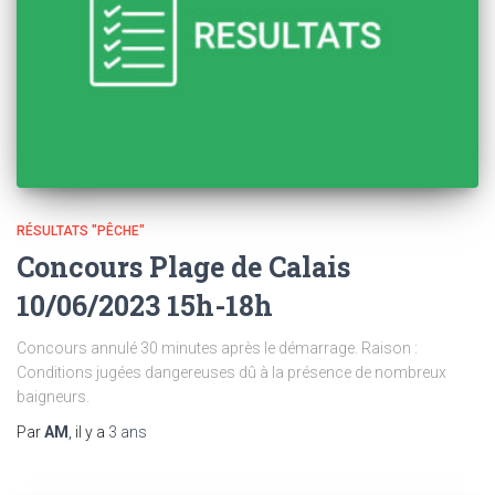
RÉSULTATS "PÊCHE"
Concours Plage de Calais
10/06/2023 15h-18h
Concours annulé 30 minutes après le démarrage. Raison :
Conditions jugées dangereuses dû à la présence de nombreux
baigneurs.
Par
AM
, il y a
3 ans