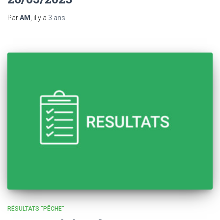
Par
AM
, il y a
3 ans
RÉSULTATS "PÊCHE"