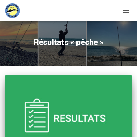
DÉPLI
LA
NAVIG
Résultats « pêche »