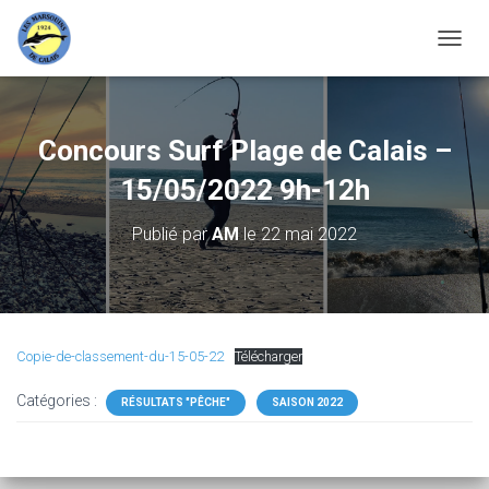
D
É
P
L
I
Concours Surf Plage de Calais –
E
R
15/05/2022 9h-12h
L
A
Publié par
AM
le
22 mai 2022
N
A
V
I
G
A
Copie-de-classement-du-15-05-22
Télécharger
T
I
Catégories :
RÉSULTATS "PÊCHE"
SAISON 2022
O
N