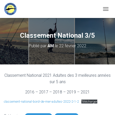
D
É
P
L
I
Classement National 3/5
E
R
Publié par
AM
le
22 février 2022
L
A
N
A
V
I
Classement National 2021 Adultes des 3 meilleures années
G
sur 5 ans
A
T
I
2016 – 2017 – 2018 – 2019 – 2021
O
N
classement-national-bord-de-mer-adultes-2022-2-1-2
Télécharger